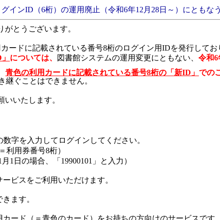
インID（6桁）の運用廃止（令和6年12月28日～）にともな
りがとうございます。
用カードに記載されている
番号8桁のログイン用ID
を発行してお
D」
については、
図書館システムの運用変更にともない、
令和6
、
青
色の利用カードに記載されている
番号8桁の「新ID」
での
引き継ぐことはできません。
願いいたします。
Dの数字を入力してログインしてください。
＝
利用券番号8桁）
1日の場合、「19900101」と入力）
、サービスをご利用いただけます。
できます。
利用カード（＝青色のカード）をお持ちの方向けのサービスです