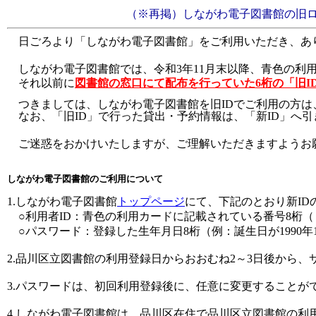
（※再掲）しながわ電子図書館の旧ログ
日ごろより「しながわ電子図書館」をご利用いただき、あ
しながわ電子図書館では
、令和3年11月末以降、青色の利
それ以前に
図書館の窓口にて配布を行っていた6桁の
「旧I
つきましては、しながわ電子図書館を旧IDでご利用の方は
なお、「旧ID」で行った貸出・予約情報は、「新ID」へ
ご迷惑をおかけいたしますが、ご理解いただきますようお
しながわ電子図書館のご利用について
1.しながわ電子図書館
トップページ
にて、下記のとおり新I
○利用者ID：青色の利用カードに記載されている番号8桁（
○パスワード：登録した生年月日8桁（例：誕生日が1990年1月
2.品川区立図書館の利用登録日からおおむね2～3日後から
3.パスワードは、初回利用登録後に、任意に変更することが
4.しながわ電子図書館は、品川区在住で品川区立図書館の