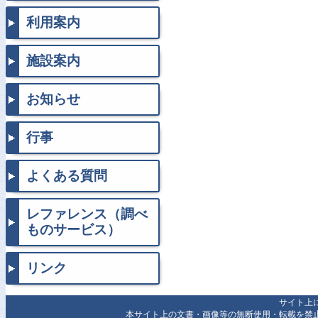
利用案内
施設案内
お知らせ
行事
よくある質問
レファレンス（調べ
ものサービス）
リンク
サイト上
本サイト上の文書・画像等の無断使用・転載を禁