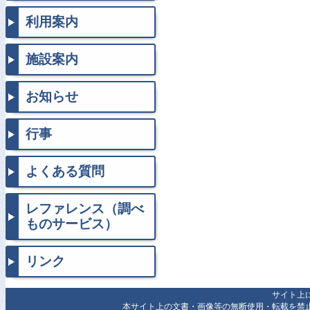
利用案内
施設案内
お知らせ
行事
よくある質問
レファレンス（調べ
ものサービス）
リンク
サイト上
本サイト上の文書・画像等の無断使用・転載を禁