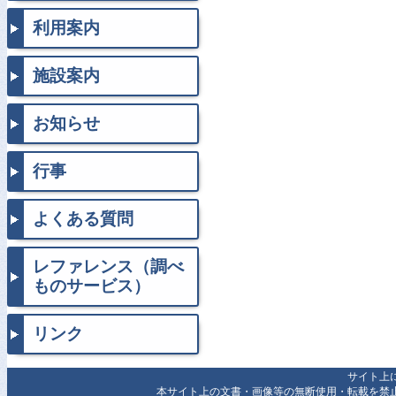
利用案内
施設案内
お知らせ
行事
よくある質問
レファレンス（調べ
ものサービス）
リンク
サイト上
本サイト上の文書・画像等の無断使用・転載を禁