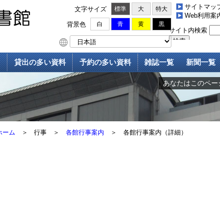
サイトマッ
文字サイズ
標準
大
特大
Web利用案
背景色
白
青
黄
黒
貸出の多い資料
予約の多い資料
雑誌一覧
新聞一覧
あなたはこのページ
ホーム
＞
行事
＞
各館行事案内
＞
各館行事案内（詳細）