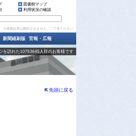
プ
図書館マップ
内
利用状況の確認
※検索結果は翻訳されません。ご了承ください
新聞縮刷版
官報・広報
を訪れた10753645人目のお客様です
先頭に戻る