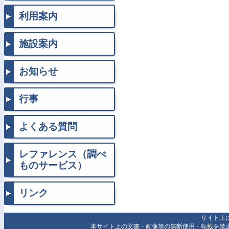
利用案内
施設案内
お知らせ
行事
よくある質問
レファレンス（調べ
ものサービス）
リンク
サイト上
本サイト上の文書・画像等の無断使用・転載を禁