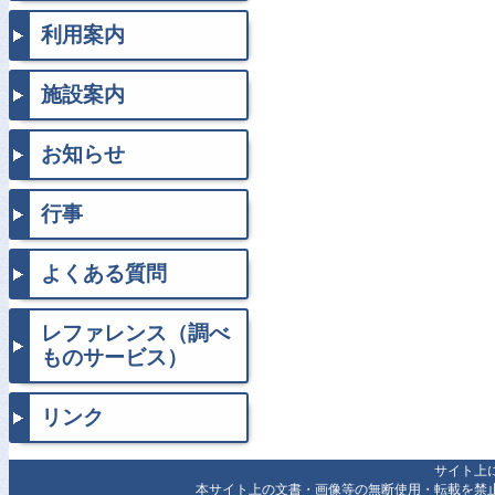
利用案内
施設案内
お知らせ
行事
よくある質問
レファレンス（調べ
ものサービス）
リンク
サイト上
本サイト上の文書・画像等の無断使用・転載を禁