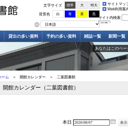
サイトマッ
文字サイズ
標準
大
特大
Web利用案
背景色
白
青
黄
黒
貸出の多い資料
予約の多い資料
雑誌一覧
新聞一覧
あなたはこのページ
ホーム
＞
開館カレンダー
＞
二葉図書館
開館カレンダー（二葉図書館）
本日