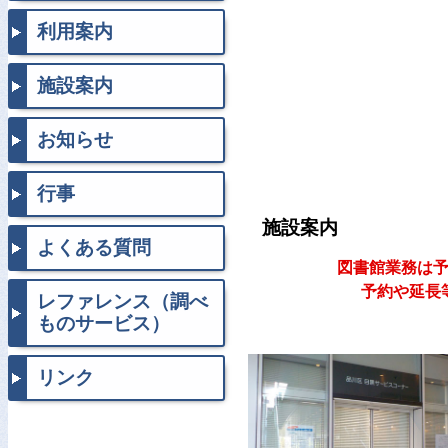
利用案内
施設案内
お知らせ
行事
施設案内
よくある質問
図書館業務は
予約や延長
レファレンス（調べ
ものサービス）
リンク