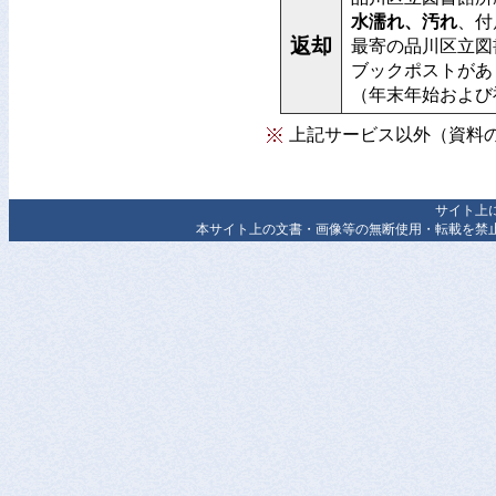
水濡れ、汚れ
、付
返却
最寄の品川区立図
ブックポストがあ
（年末年始および
上記サービス以外（資料
サイト上
本サイト上の文書・画像等の無断使用・転載を禁