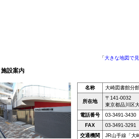
「
大きな地図で
施設案内
名称
大崎図書館分
〒141-0032
所在地
東京都品川区大崎
電話番号
03-3491-3430
FAX
03-3491-3291
交通機関
JR山手線「大