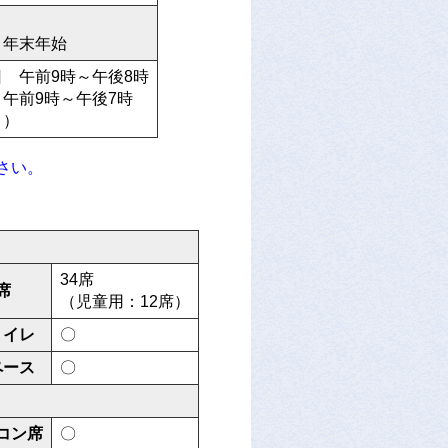
、年末年始
 午前9時～午後8時
午前9時～午後7時
く）
さい。
34席
席
（児童用：12席）
トイレ
〇
ペース
〇
コン席
〇