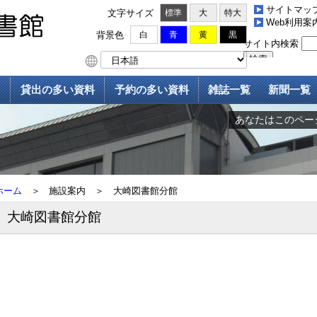
サイトマッ
文字サイズ
標準
大
特大
Web利用案
背景色
白
青
黄
黒
貸出の多い資料
予約の多い資料
雑誌一覧
新聞一覧
あなたはこのページ
ホーム
＞
施設案内
＞
大崎図書館分館
大崎図書館分館