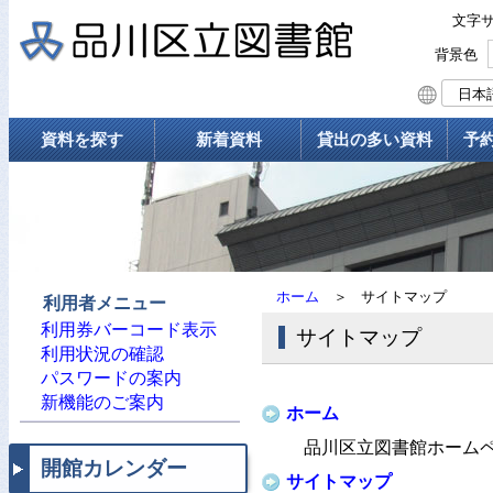
文字
背景色
資料を探す
新着資料
貸出の多い資料
予
ホーム
＞
サイトマップ
利用者メニュー
利用券バーコード表示
サイトマップ
利用状況の確認
パスワードの案内
新機能のご案内
ホーム
品川区立図書館ホーム
開館カレンダー
サイトマップ