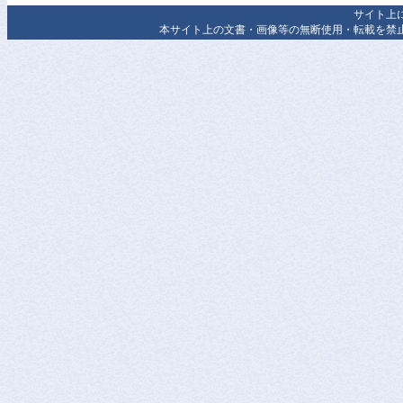
サイト上
本サイト上の文書・画像等の無断使用・転載を禁