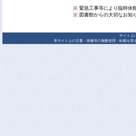
緊急工事等により臨時休
図書館からの大切なお知
サイト上
本サイト上の文書・画像等の無断使用・転載を禁