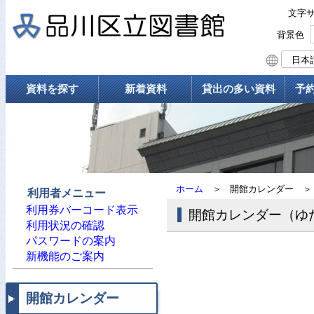
文字
背景色
資料を探す
新着資料
貸出の多い資料
予
ホーム
＞
開館カレンダー
＞
利用者メニュー
利用券バーコード表示
開館カレンダー（ゆ
利用状況の確認
パスワードの案内
新機能のご案内
開館カレンダー