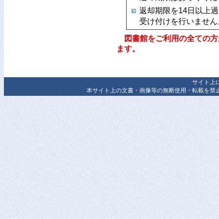
返却期限を14日以上
受け付けを行いません
図書館をご利用の全ての方
ます。
サイト上
本サイト上の文書・画像等の無断使用・転載を禁