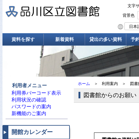
文字
背景色
資料を探す
新着資料
貸出の多い資料
予
ホーム
＞
利用案内
＞
図書
利用者メニュー
利用券バーコード表示
図書館からのお願い
利用状況の確認
パスワードの案内
新機能のご案内
開館カレンダー