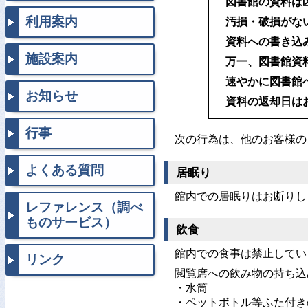
図書館の資料は
利用案内
汚損・破損がな
資料への書き込
施設案内
万一、図書館資
速やかに図書館
お知らせ
資料の返却日は
行事
次の行為は、他のお客様の
よくある質問
居眠り
館内での居眠りはお断りし
レファレンス（調べ
ものサービス）
飲食
館内での食事は禁止してい
リンク
閲覧席への飲み物の持ち込
・水筒
・ペットボトル等ふた付き