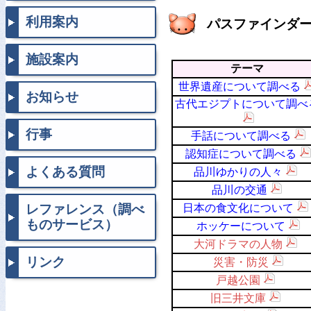
利用案内
パスファインダ
施設案内
テーマ
世界遺産について調べる
お知らせ
古代エジプトについて調べ
行事
手話について調べる
認知症について調べる
よくある質問
品川ゆかりの人々
品川の交通
レファレンス（調べ
日本の食文化について
ものサービス）
ホッケーについて
大河ドラマの人物
リンク
災害・防災
戸越公園
旧三井文庫