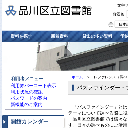
文字
背景色
資料を探す
新着資料
貸出の多い資料
予
ホーム
＞
レファレンス（調べ
利用者メニュー
利用券バーコード表示
パスファインダー・
利用状況の確認
パスワードの案内
新機能のご案内
「パスファインダー」とは、
テーマについて調べる際に役
品川区立図書館では様々な
開館カレンダー
す。日々の調べものにご活用