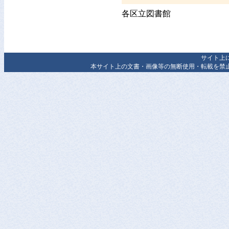
各区立図書館
サイト上
本サイト上の文書・画像等の無断使用・転載を禁