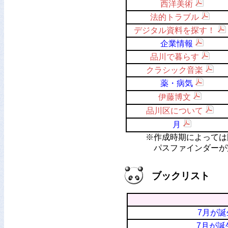
西洋美術
法的トラブル
デジタル資料を探す！
企業情報
品川で暮らす
クラシック音楽
薬・病気
伊藤博文
品川区について
月
※作成時期によっては図書
パスファインダーが完成
ブックリスト
7月が誕
7月が誕