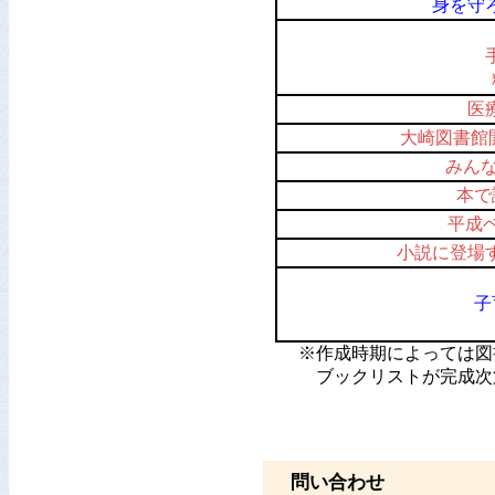
身を守
医
大崎図書館
みん
本で
平成
小説に登場
子
※作成時期によっては図書
ブックリストが完成次第
問い合わせ