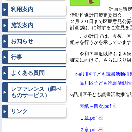
利用案内
計画を策定
活動推進計画策定委員会」（
２月２０日まで区民意見公募
施設案内
計画(案)」に対するご意見
この計画では、今後、区
お知らせ
組みを行うかを示しています
令和７年度以降も引き続き
行事
確立に向けて、さらに取り組
よくある質問
○
品川区子ども読書活動推進
品川区子ども読書活動推
レファレンス（調べ
○品川区子ども読書活動推進
ものサービス）
表紙～目次.pdf
リンク
１章.pdf
２章.pdf