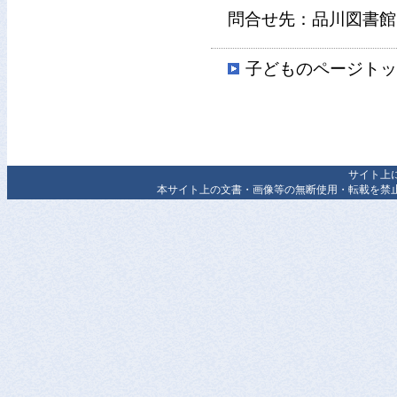
問合せ先：品川図書館 03
子どものページト
サイト上
本サイト上の文書・画像等の無断使用・転載を禁