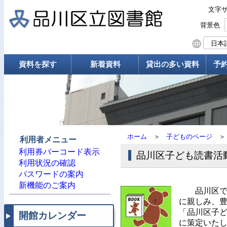
文字
背景色
資料を探す
新着資料
貸出の多い資料
予
ホーム
＞
子どものページ
＞
利用者メニュー
利用券バーコード表示
品川区子ども読書活
利用状況の確認
パスワードの案内
新機能のご案内
品川区で
に親しみ、
「品川区子
開館カレンダー
に策定いた