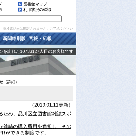
プ
図書館マップ
内
利用状況の確認
※検索結果は翻訳されません。ご了承ください
新聞縮刷版
官報・広報
を訪れた10733127人目のお客様です
せ（詳細）
（2019.01.11更新）
るため、品川区立図書館雑誌スポ
が雑誌の購入費用を負担し、その
PRができる制度
です。