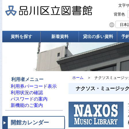
文字
背景色
資料を探す
新着資料
貸出の多い資料
予
ホーム
＞
ナクソスミュージッ
利用者メニュー
利用券バーコード表示
ナクソス・ミュージッ
利用状況の確認
パスワードの案内
新機能のご案内
開館カレンダー