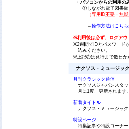
・パソコンからの利用の
①しながわ電子図書館から
（専用ID
不要
・
無期
→
操作方法はこちら
※利用後は必ず、ログアウ
※2週間でIDとパスワー
込みください。
※上記②は発行まで数日か
ナクソス・ミュージッ
月刊クラシック通信
ナクソスジャパンスタッフ
月に1度、更新されます
新着タイトル
ナクソス・ミュージック・
特設ページ
特集記事や特設コーナー、