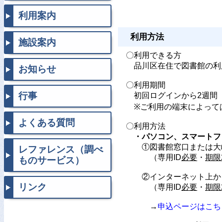
利用案内
利用方法
施設案内
〇利用できる方
品川区在住で図書館の利
お知らせ
〇利用期間
行事
初回ログインから2週間
※ご利用の端末によっては
よくある質問
〇利用方法
・パソコン、スマートフ
①図書館窓口または大崎駅
レファレンス（調べ
（専用ID
必要
・
期限
ものサービス）
②インターネット上から専
リンク
（専用ID
必要
・
期限
→
申込ページはこち