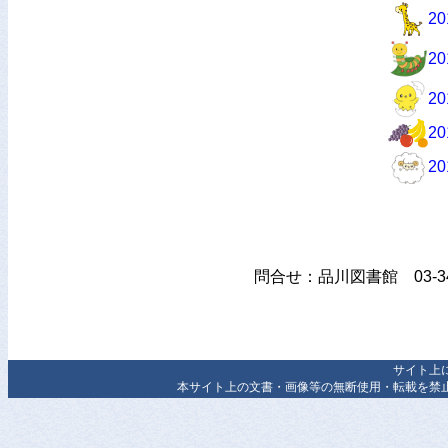
2
2
2
2
2
問合せ：品川図書館 03-347
サイト上
本サイト上の文書・画像等の無断使用・転載を禁