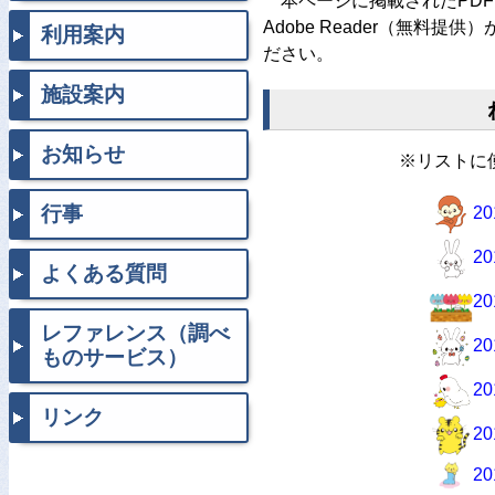
本ページに掲載されたPD
Adobe Reader（無料
利用案内
ださい。
施設案内
お知らせ
※リストに
行事
2
2
よくある質問
2
レファレンス（調べ
2
ものサービス）
2
リンク
2
2