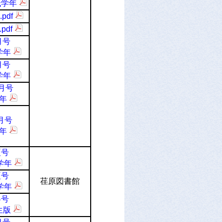
低学年
pdf
pdf
月号
学年
月号
学年
2月号
年
月号
年
夏号
学年
夏号
荏原図書館
学年
冬号
生版