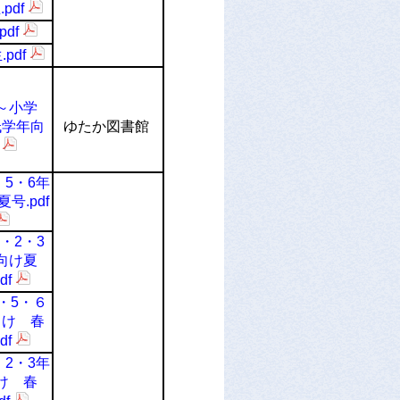
pdf
pdf
pdf
～小学
低学年向
ゆたか図書館
・5・6年
号.pdf
・2・3
向け夏
df
・5・６
向け 春
df
・2・3年
け 春