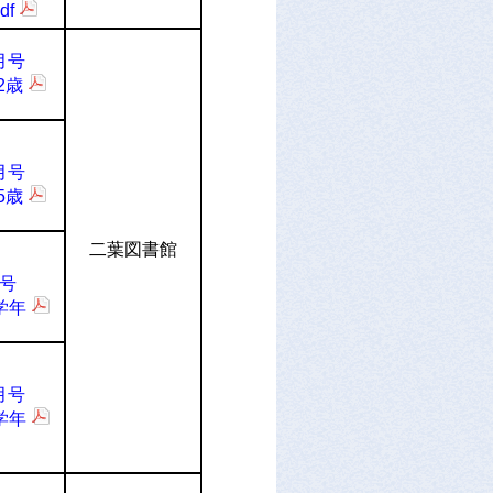
df
月号
2歳
月号
5歳
二葉図書館
月号
学年
月号
学年