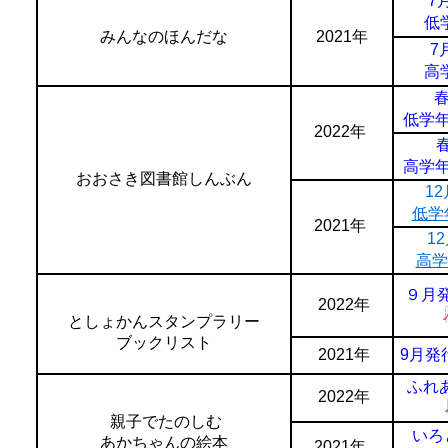
7
低
みんなのほんだな
2021年
7
高
低学年.
2022年
高学年.
おおさき図書館しんぶん
1
低学
2021年
1
高学
９月発
2022年
としょかんスタンプラリー
ブックリスト
2021年
9月発行
ふれあ
2022年
親子でたのしむ
いろ
あかちゃんの絵本
2021年