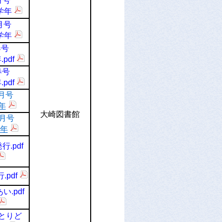
月号
学年
月号
学年
春号
pdf
春号
pdf
2月号
年
大崎図書館
2月号
年
行.pdf
.pdf
い.pdf
とりど