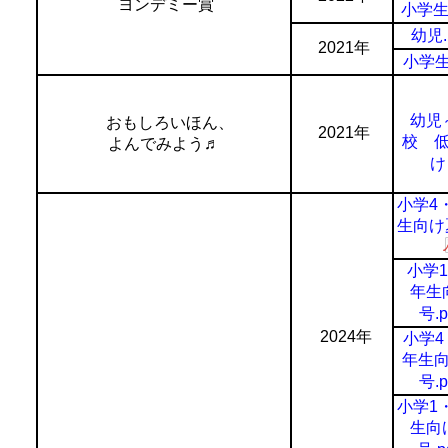
ヨンデミー賞
小学生.
幼児.
2021年
小学生.
幼児
おもしろいほん、
2021年
校 
よんでみよう♬
け
小学4
生向け夏
小学1
年生
号.p
2024年
小学4
年生
号.p
小学1
生向