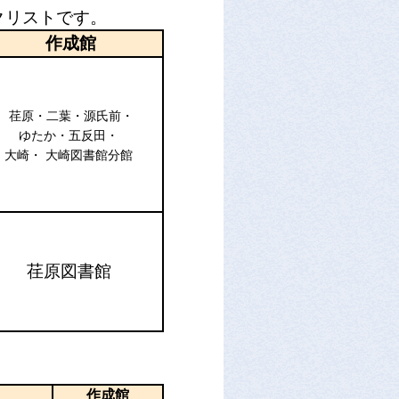
ストです。
作成館
荏原・二葉・源氏前・
ゆたか・五反田・
大崎・ 大崎図書館分館
荏原図書館
作成館