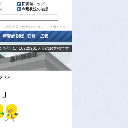
プ
図書館マップ
内
利用状況の確認
※検索結果は翻訳されません。ご了承ください
新聞縮刷版
官報・広報
を訪れた10729901人目のお客様です
クリスト
ト」