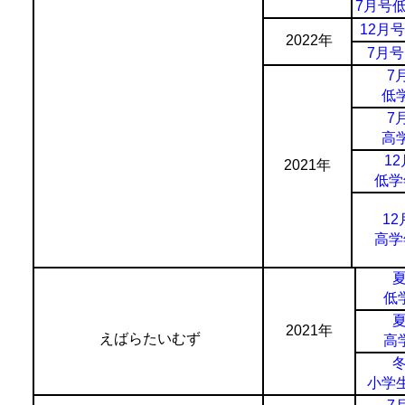
7月号
12月号.
2022年
7月号.
7
低
7
高
1
2021年
低学
12
高学
低
2021年
えばらたいむず
高
小学