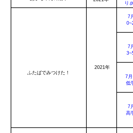
り.p
7
0~
7
3~
2021年
ふたばでみつけた！
7
低
7
高