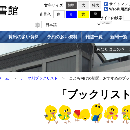
サイトマッ
文字サイズ
標準
大
特大
Web利用案
背景色
白
青
黄
黒
貸出の多い資料
予約の多い資料
雑誌一覧
新聞一覧
あなたはこのページ
ホーム
＞
テーマ別ブックリスト
＞
こども向けの新聞、おすすめのブッ
「ブックリス